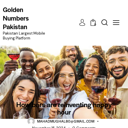
Golden
Numbers
Pakistan
0
Pakistan Largest Mobile
Buying Platform
NEWS
How bars are reinventing happy
hour
MAHADMUGHAL80@GMAIL.COM