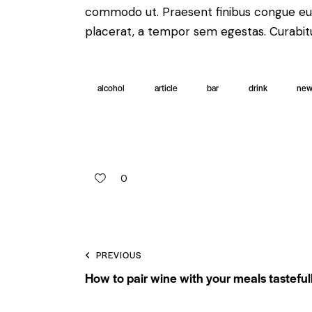
commodo ut. Praesent finibus congue eu
placerat, a tempor sem egestas. Curabitur
alcohol
article
bar
drink
new
0
PREVIOUS
How to pair wine with your meals tasteful