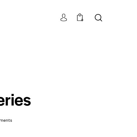
0
eries
ments