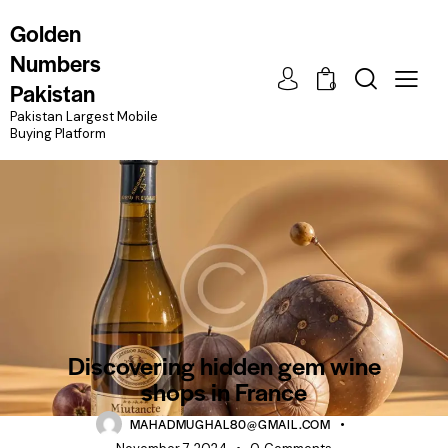
Golden
Numbers
Pakistan
0
Pakistan Largest Mobile
Buying Platform
NEWS
Discovering hidden gem wine
shops in France
MAHADMUGHAL80@GMAIL.COM